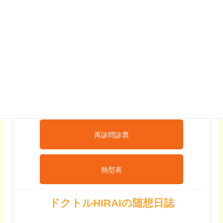
問診・予診ダウンロード
インフルエンザ
予防接種予診票
おたふくワクチン
予診票
初診問診票
再診問診票
熱型表
ドクトルHIRAIの随想日誌