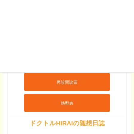
問診・予診ダウンロード
インフルエンザ
予防接種予診票
おたふくワクチン
予診票
初診問診票
再診問診票
熱型表
ドクトルHIRAIの随想日誌