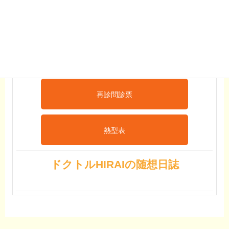
おたふくワクチン
予診票
初診問診票
再診問診票
熱型表
ドクトルHIRAIの随想日誌