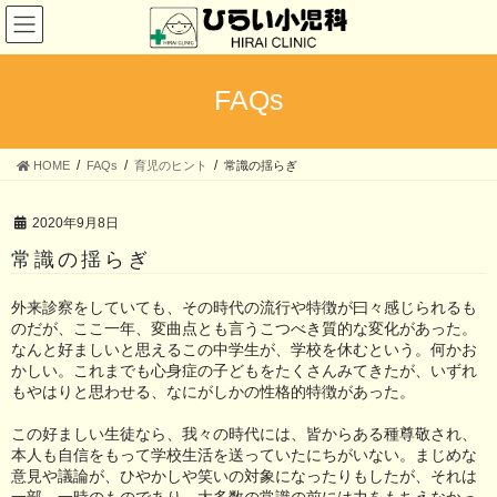
コ
ナ
ン
ビ
テ
ゲ
ン
ー
ツ
シ
FAQs
へ
ョ
ス
ン
キ
に
HOME
FAQs
育児のヒント
常識の揺らぎ
ッ
移
プ
動
2020年9月8日
常識の揺らぎ
外来診察をしていても、その時代の流行や特徴が曰々感じられるも
のだが、ここ一年、変曲点とも言うこつべき質的な変化があった。
なんと好ましいと思えるこの中学生が、学校を休むという。何かお
かしい。これまでも心身症の子どもをたくさんみてきたが、いずれ
もやはりと思わせる、なにがしかの性格的特徴があった。
この好ましい生徒なら、我々の時代には、皆からある種尊敬され、
本人も自信をもって学校生活を送っていたにちがいない。まじめな
意見や議論が、ひやかしや笑いの対象になったりもしたが、それは
一部、一時のものであり、大多数の常識の前には力をもちえなかっ