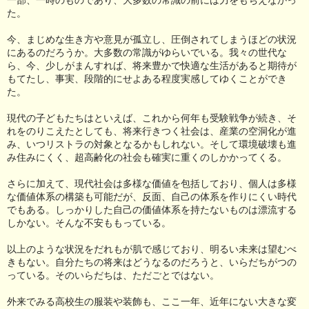
た。
今、まじめな生き方や意見が孤立し、圧倒されてしまうほどの状況
にあるのだろうか。大多数の常識がゆらいでいる。我々の世代な
ら、今、少しがまんすれば、将来豊かで快適な生活があると期待が
もてたし、事実、段階的にせよある程度実感してゆくことができ
た。
現代の子どもたちはといえば、これから何年も受験戦争が続き、そ
れをのりこえたとしても、将来行きつく社会は、産業の空洞化が進
み、いつリストラの対象となるかもしれない。そして環境破壊も進
み住みにくく、超高齢化の社会も確実に重くのしかかってくる。
さらに加えて、現代社会は多様な価値を包括しており、個人は多様
な価値体系の構築も可能だが、反面、自己の体系を作りにくい時代
でもある。しっかりした自己の価値体系を持たないものは漂流する
しかない。そんな不安ももっている。
以上のような状況をだれもが肌で感じており、明るい未来は望むべ
きもない。自分たちの将来はどうなるのだろうと、いらだちがつの
っている。そのいらだちは、ただごとではない。
外来でみる高校生の服装や装飾も、ここ一年、近年にない大きな変