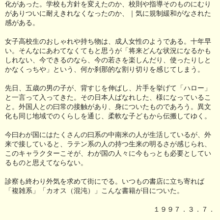
化があった。学校も方針を変えたのか、校則や指導そのものにむり
がありついに耐えきれなくなったのか、｜気に規制緩和がなされた
感がある。
女子高校生のおしゃれや持ち物は、成人女性のようである。十年早
い。そんなにあわてなくてもと思うが「将来どんな状況になるかも
しれない、今できるのなら、今の若さを楽しんだり、使ったりしと
かなくっちや」という、何か刹那的な割り切りを感じてしまう。
先日、五歳の男の子が、背すじを伸ばし、片手を挙げて「ハロー」
と一言って入ってきた。その日本人ばなれした、様になっているこ
と。外国人との曰常の接触があり、身についたものであろう。異文
化も同じ地域でのくらしを通じ、柔軟な子どもから伝搬してゆく。
今曰わが国にはたくさんの曰系の中南米の人が生活しているが、外
来で接していると、ラテン系の人の持つ生来の明るさが感じられ、
このキャラクターこそが、わが国の人々に今もっとも必要としてい
るものと思えてならない。
診察も終わり外気を求めて街にでる。いつもの書店に立ち寄れば
「複雑系」「カオス（混沌）」こんな書籍が目についた。
１９９７．３．７．