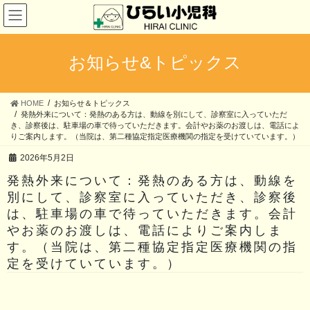
コ
ナ
ン
ビ
テ
ゲ
ン
ー
ツ
シ
お知らせ&トピックス
へ
ョ
ス
ン
キ
に
HOME
お知らせ＆トピックス
ッ
移
発熱外来について：発熱のある方は、動線を別にして、診察室に入っていただ
プ
動
き、診察後は、駐車場の車で待っていただきます。会計やお薬のお渡しは、電話によ
りご案内します。（当院は、第二種協定指定医療機関の指定を受けていています。）
2026年5月2日
発熱外来について：発熱のある方は、動線を
別にして、診察室に入っていただき、診察後
は、駐車場の車で待っていただきます。会計
やお薬のお渡しは、電話によりご案内しま
す。（当院は、第二種協定指定医療機関の指
定を受けていています。）