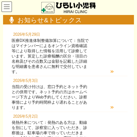
コ
ナ
ン
ビ
テ
ゲ
お知らせ&トピックス
ン
ー
ツ
シ
へ
ョ
2026年5月29日
ス
ン
医療DX推進体制整備加算について：当院で
キ
に
はマイナンバーによるオンライン資格確認
ッ
移
等により取得した情報を活用して診療して
プ
動
います。算定した診療報酬の区分・項目の
名称及びその点数又は金額を記載した詳細
な明細書を患者さんに無料で交付していま
す。
2026年5月3日
当院の受け付けは、窓口予約とネット予約
との併用です。ネット予約の方はホームペ
ージ下方よりWeb予約してください。診察
事情により予約時間枠より遅れることがあ
ります。
2026年5月2日
発熱外来について：発熱のある方は、動線
を別にして、診察室に入っていただき、診
察後は、駐車場の車で待っていただきま