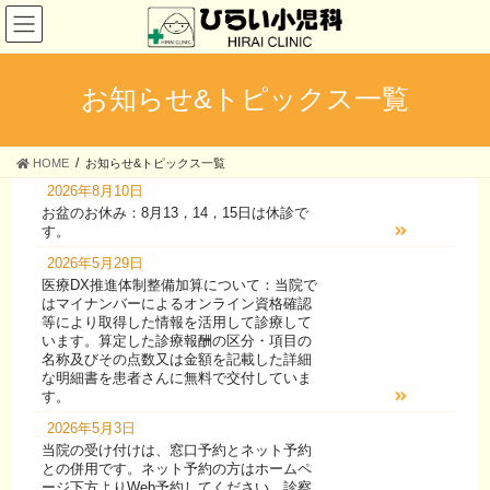
コ
ナ
ン
ビ
テ
ゲ
ン
ー
ツ
シ
お知らせ&トピックス一覧
へ
ョ
ス
ン
キ
に
HOME
お知らせ&トピックス一覧
ッ
移
2026年8月10日
プ
動
お盆のお休み：8月13，14，15日は休診で
す。
2026年5月29日
医療DX推進体制整備加算について：当院で
はマイナンバーによるオンライン資格確認
等により取得した情報を活用して診療して
います。算定した診療報酬の区分・項目の
名称及びその点数又は金額を記載した詳細
な明細書を患者さんに無料で交付していま
す。
2026年5月3日
当院の受け付けは、窓口予約とネット予約
との併用です。ネット予約の方はホームペ
ージ下方よりWeb予約してください。診察