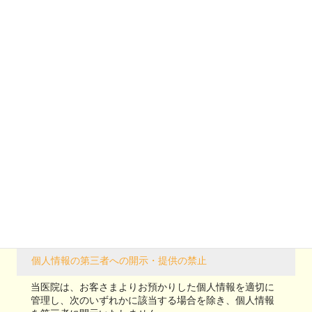
ん・漏洩などを防止するため、セキュリティシステムの
維持・管理体制の整備・社員教育の徹底等の必要な措置
を講じ、安全対策を実施し個人情報の厳重な管理を行な
います。
個人情報の利用目的
本ウェブサイトでは、お客様からのサービス商品のお申
し込み時、お問い合わせ時に、お名前、e-mailアドレ
ス、電話番号等の個人情報をご登録いただく場合がござ
いますが、これらの個人情報はご提供いただく際の目的
以外では利用いたしません。
お客さまからお預かりした個人情報は、当医院からのご
連絡や業務のご案内やご質問に対する回答として、電子
メールや資料のご送付に利用いたします。
個人情報の第三者への開示・提供の禁止
当医院は、お客さまよりお預かりした個人情報を適切に
管理し、次のいずれかに該当する場合を除き、個人情報